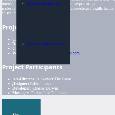
Ansprechpartner
interdum mi sapien ut justo. Nulla varius consequat magna, id
molestie ipsum volutpat quis. Suspendisse consectetur fringilla luctus.
Fusce id mi diam, non ornare orci.
Project Details
Client:
UpSolution & ThemeForest
Date:
October 26, 2016
Kontakt aufnehmen
Category:
Illustration
Website:
impreza-landing.us-themes.com
Project Participants
Art-Director:
Alexander The Great
Designer:
Pablo Picasso
Developer:
Charles Darwin
Manager:
Christopher Columbus