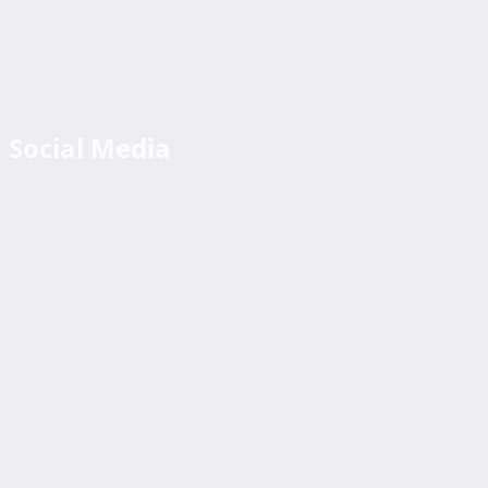
Social Media
Facebook
Instagram
Bürozeiten
Mo. – Do.:
07:00 – 15:30 Uhr
Fr.
07:00 – 14:00 Uhr
Kontakt