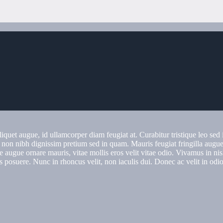
liquet augue, id ullamcorper diam feugiat at. Curabitur tristique leo sed 
 non nibh dignissim pretium sed in quam. Mauris feugiat fringilla augu
 augue ornare mauris, vitae mollis eros velit vitae odio. Vivamus in nisl
s posuere. Nunc in rhoncus velit, non iaculis dui. Donec ac velit in odio 