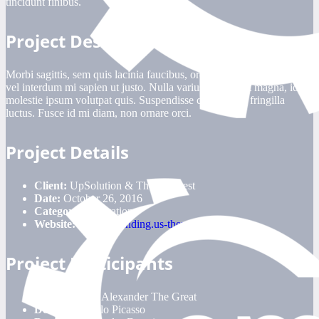
tincidunt finibus.
Project Description
Morbi sagittis, sem quis lacinia faucibus, orci ipsum gravida tortor,
vel interdum mi sapien ut justo. Nulla varius consequat magna, id
molestie ipsum volutpat quis. Suspendisse consectetur fringilla
luctus. Fusce id mi diam, non ornare orci.
Project Details
Client:
UpSolution & ThemeForest
Date:
October 26, 2016
Category:
Illustration
Website:
impreza-landing.us-themes.com
Project Participants
Art-Director:
Alexander The Great
Designer:
Pablo Picasso